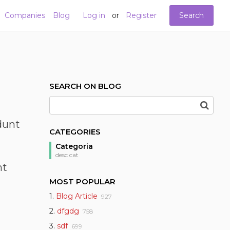
Companies
Blog
Log in
or
Register
Search
SEARCH ON BLOG
dunt
CATEGORIES
Categoria
desc cat
nt
MOST POPULAR
1.
Blog Article
927
2.
dfgdg
758
3.
sdf
699