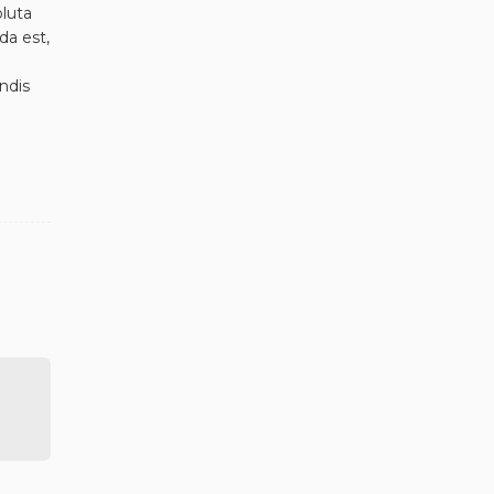
oluta
da est,
ndis