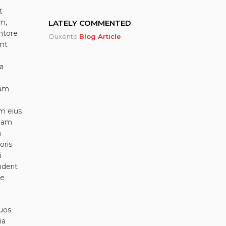
t
m,
LATELY COMMENTED
ntore
Ouxente
Blog Article
unt
a
uam
am eius
gnam
a
oris
i
derit
ae
quos
ia