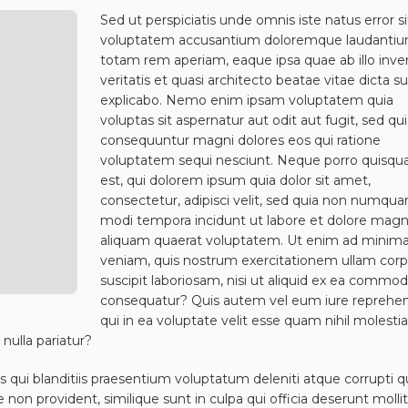
Sed ut perspiciatis unde omnis iste natus error si
voluptatem accusantium doloremque laudantiu
totam rem aperiam, eaque ipsa quae ab illo inve
veritatis et quasi architecto beatae vitae dicta s
explicabo. Nemo enim ipsam voluptatem quia
voluptas sit aspernatur aut odit aut fugit, sed qui
consequuntur magni dolores eos qui ratione
voluptatem sequi nesciunt. Neque porro quisq
est, qui dolorem ipsum quia dolor sit amet,
consectetur, adipisci velit, sed quia non numqu
modi tempora incidunt ut labore et dolore ma
aliquam quaerat voluptatem. Ut enim ad minim
veniam, quis nostrum exercitationem ullam corp
suscipit laboriosam, nisi ut aliquid ex ea commod
consequatur? Quis autem vel eum iure reprehen
qui in ea voluptate velit esse quam nihil molesti
nulla pariatur?
 qui blanditiis praesentium voluptatum deleniti atque corrupti 
 non provident, similique sunt in culpa qui officia deserunt mollit