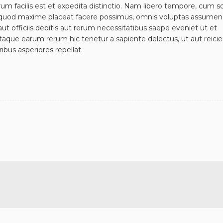
m facilis est et expedita distinctio. Nam libero tempore, cum s
d quod maxime placeat facere possimus, omnis voluptas assumen
 officiis debitis aut rerum necessitatibus saepe eveniet ut et
taque earum rerum hic tenetur a sapiente delectus, ut aut reicie
ibus asperiores repellat.