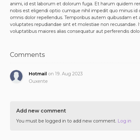
animi, id est laborum et dolorum fuga. Et harum quidem reru
nobis est eligendi optio cumque nihil impedit quo minus i
omnis dolor repellendus. Temporibus autem quibusdam et aut
voluptates repudiandae sint et molestiae non recusandae. I
voluptatibus maiores alias consequatur aut perferendis dolor
Comments
Hotmail
on
19. Aug 2023
Ouxente
Add new comment
You must be logged in to add new comment.
Log in